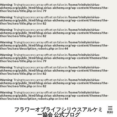
Warning
: Trying to access array offset on false in
/home/trinityin/sirius-
alchemy.org/public_html/blog.sirius-alchemy.org/wp-content/themes/the-
thor/inc/seo/title.php
on line
79
Warning
: Trying to access array offset on false in
/home/trinityin/sirius-
alchemy.org/public_html/blog.sirius-alchemy.org/wp-content/themes/the-
thor/inc/seo/title.php
on line
82
Warning
: Trying to access array offset on false in
/home/trinityin/sirius-
alchemy.org/public_html/blog.sirius-alchemy.org/wp-content/themes/the-
thor/inc/seo/title.php
on line
82
Warning
: Trying to access array offset on false in
/home/trinityin/sirius-
alchemy.org/public_html/blog.sirius-alchemy.org/wp-content/themes/the-
thor/inc/seo/description_robots.php
on line
44
Warning
: Trying to access array offset on false in
/home/trinityin/sirius-
alchemy.org/public_html/blog.sirius-alchemy.org/wp-content/themes/the-
thor/inc/seo/title.php
on line
79
Warning
: Trying to access array offset on false in
/home/trinityin/sirius-
alchemy.org/public_html/blog.sirius-alchemy.org/wp-content/themes/the-
thor/inc/seo/title.php
on line
82
Warning
: Trying to access array offset on false in
/home/trinityin/sirius-
alchemy.org/public_html/blog.sirius-alchemy.org/wp-content/themes/the-
thor/inc/seo/title.php
on line
82
Warning
: Trying to access array offset on false in
/home/trinityin/sirius-
alchemy.org/public_html/blog.sirius-alchemy.org/wp-content/themes/the-
thor/inc/seo/description_robots.php
on line
44
フラワーオブライフシリウスアルケミ
ー協会 公式ブログ