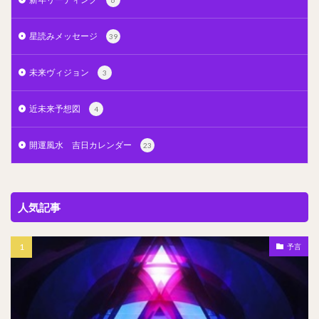
6
星読みメッセージ
39
未来ヴィジョン
3
近未来予想図
4
開運風水 吉日カレンダー
23
人気記事
予言