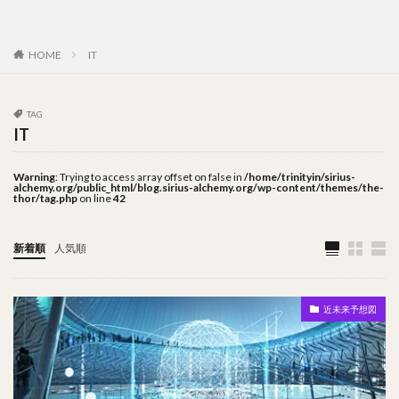
IT
HOME
TAG
IT
Warning
: Trying to access array offset on false in
/home/trinityin/sirius-
alchemy.org/public_html/blog.sirius-alchemy.org/wp-content/themes/the-
thor/tag.php
on line
42
新着順
人気順
近未来予想図